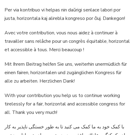
Per via kontribuo vi helpas nin daŭrigi senlace labori por
justa, horizontala kaj alirebla kongreso por ĉiuj. Dankegon!
Avec votre contribution, vous nous aidez à continuer à
travailler sans relâche pour un congrès équitable, horizontal
et accessible à tous. Merci beaucoup !
Mit Ihrem Beitrag helfen Sie uns, weiterhin unermüdlich für
einen fairen, horizontalen und zugänglichen Kongress für
alle zu arbeiten. Herzlichen Dank!
With your contribution you help us to continue working
tirelessly for a fair, horizontal and accessible congress for
all. Thank you very much!
با کمک خود به ما کمک می کنید تا به طور خستگی ناپذیر به کار